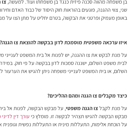
בן משפחה מהווה סכנה פיזית כנגד בן משפחתו ועוד. למעשה,
צו 
שני, צווי ההגנה, פוגעים בהוראות חוק היסוד של כבוד האדם וחיר
באופן מעמיק ופרטני את הבקשה, בטרם יחליט על מתן הצו על מנת
איזו ערכאה משפטית מוסמכת לדון בבקשה להוצאת צו הגנה?
על מנת לבקש את צו ההגנה, יש לפנות אל בית המשפט לענייני משפח
לבית משפט השלום, ישננה סמכות לדון בבקשה על פי חוק. במידה ו
השלום, או בית המשפט לענייני משפחה ניתן להגיש את הערעור לב
כיצד מקבלים צו הגנה ומהם ההליכים?
על מנת לקבל
צו הגנה משפטי
, על מבקש הבקשה, לפנות אל בית
מבקש הבקשה להגיש תצהיר לבקשה זו. מומלץ כי
עורך דין לדיני
על הוכחת אלימות, התעללות מינית או התעללות נפשית וגופנית 