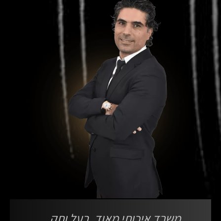
משרד איכותי מאוד, בעל ותק
מש