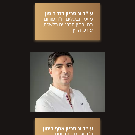
עו"ד ונוטריון דוד ביטון
מייסד ובעלים ויו"ר פורום
בתי הדין הרבניים בלשכת
עורכי הדין
עו"ד ונוטריון אסף ביטון
יו"ר ועדת נוטריונים